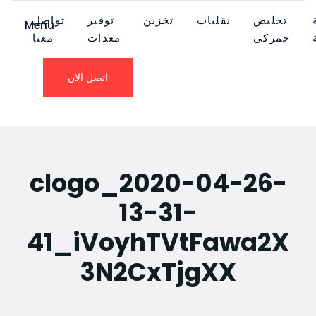
تخليص
نقليات
تخزين
توفير
تواصل
Menu
جمركي
معدات
معنا
اتصل الان
clogo_2020-04-26-
13-31-
41_iVoyhTVtFawa2X
3N2CxTjgXX