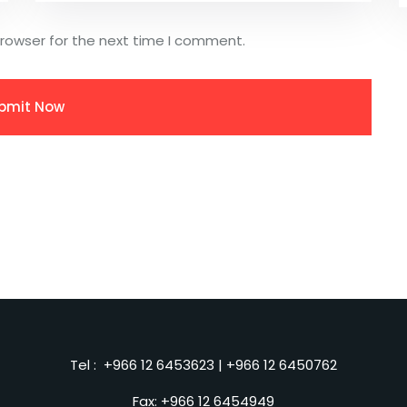
browser for the next time I comment.
Tel :
+966 12 6453623
|
+966 12 6450762
Fax: +966 12 6454949