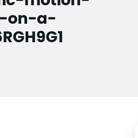
fic-motion-
k-on-a-
6RGH9G1