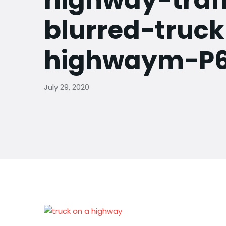
highway-traf
blurred-truc
highwaym-P
July 29, 2020