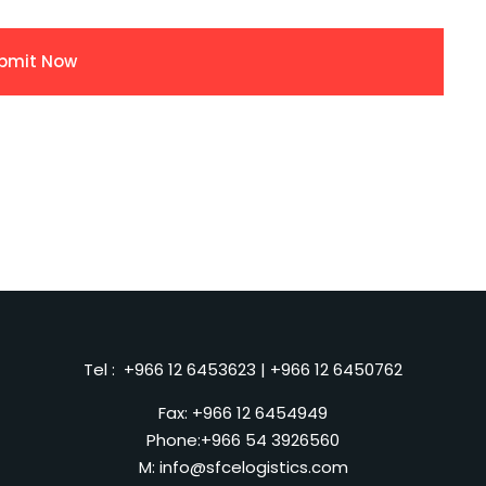
Tel :
+966 12 6453623
|
+966 12 6450762
Fax: +966 12 6454949
Phone:
+966 54 3926560
M:
info@sfcelogistics.com